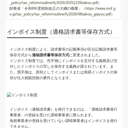
_policy/tax_reform/outline/fy2026/20251226taikou.pdf
）
財務省「令和8年度税制改正の大綱の概要」（
https://www.mof.g
o.jp/tax_policy/tax_reform/outline/fy2026/08taikou_gaiyou.pdf
）
インボイス制度（適格請求書等保存方式）
インボイス制度により、請求書等の記載事項が区分記載請求書等
保存方式から
適格請求書等保存方式
に変更されました。
インボイス制度では、売手側にインボイスを交付する義務及び交
付したインボイスの写しを保存する義務が課されています。ま
た、買手側は、原則としてインボイスまたは簡易インボイスの保
存が仕入税額控除の要件となります。
インボイス（適格請求書）を発行できるのは、「適格請求書発行
事業者」の登録を受けた課税事業者に限られます。
免税事業者や登録を受けていない課税事業者はインボイスを発行
できません。