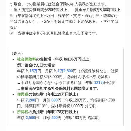
す場合、その従業員には社会保険の加入義務が生じます。
・週の所定労働時間が20時間以上、・賃金が月額8万8,000円以上
※（年収計算で約106万円、残業代・賞与・通勤手当・臨時の手
当は含まない）、・2か月を超えて働く予定がある、・学生では
ない
※ 当要件は令和8年10月以降廃止される予定です。
（参考）
社会保険料
の負担増（年収 約106万円以上）
例）協会けんぽの場合
年額 約
15万
円 月額 約
1万2,500
円（介護保険料なし、社保
の標準報酬月額8万8,000円、協会けんぽ栃木県で試算）
→手取りを減らさないようにするには 年収
121万
円必要
→
事業者が負担する社会保険料も同額増えます。
住民税
の負担増（年収119万円以上）
年額
7,200
円 月額
600
円（年収120万円、均等割額4,700
円、所得割率10%、森林環境税1,000円で試算）
所得税
の負担増（年収178万円以上）
年額
2,500
円 月額
200
円（年収183万円で試算）