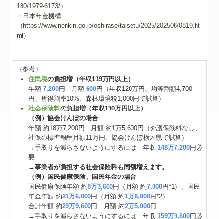
180/1979-6173/
）
・日本年金機構
（
https://www.nenkin.go.jp/oshirase/taisetu/2025/202508/0819.ht
ml
）
（参考）
住民税
の負担増（年収119万円以上）
年額
7,200
円 月額
600
円（年収120万円、均等割額4,700
円、所得割率10%、森林環境税1,000円で試算）
社会保険料
の負担増（年収130万円以上）
（例）協会けんぽの場合
年額 約18万7,200円 月額 約1万5,600円（介護保険料なし、
社保の標準報酬月額11万円、協会けんぽ栃木県で試算）
→手取りを減らさないようにするには 年収
148万7,200
円必
要
→
事業者が負担する社会保険料も同額増えます。
（例）国民健康保険、国民年金の場合
国民健康保険年額 約
8万3,600
円（月額 約
7,000
円*1）、国民
年金年額 約
21万6,000
円（月額 約
1万8,000
円*2）
合計年額 約
29万9,600
円 月額 約
2万5,000
円
→手取りを減らさないようにするには 年収
159万9,600
円必