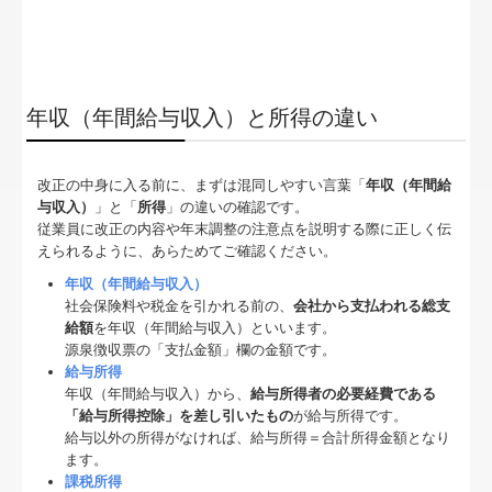
年収（年間給与収入）と所得の違い
改正の中身に入る前に、まずは混同しやすい言葉「
年収（年間給
与収入）
」と「
所得
」の違いの確認です。
従業員に改正の内容や年末調整の注意点を説明する際に正しく伝
えられるように、あらためてご確認ください。
年収（年間給与収入）
社会保険料や税金を引かれる前の、
会社から支払われる総支
給額
を年収（年間給与収入）といいます。
源泉徴収票の「支払金額」欄の金額です。
給与所得
年収（年間給与収入）から、
給与所得者の必要経費である
「給与所得控除」を差し引いたもの
が給与所得です。
給与以外の所得がなければ、給与所得＝合計所得金額となり
ます。
課税所得