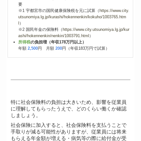
要
※1 宇都宮市の国民健康保険税を元に試算（
https://www.city.
utsunomiya.lg.jp/kurashi/hokennenkin/kokuho/1003765.htm
l
）
※2 国民年金の保険料（
https://www.city.utsunomiya.lg.jp/kur
ashi/hokennenkin/nenkin/1003791.html
）
所得税
の負担増（年収178万円以上）
年額
2,500
円 月額
200
円（年収183万円で試算）
特に社会保険料の負担は大きいため、影響を従業員
に理解してもらったうえで、どのくらい働くか確認
しましょう。
社会保険に加入すると、社会保険料を支払うことで
手取りが減る可能性がありますが、従業員には将来
もらえる年金額が増える・病気等の際に給付金が受