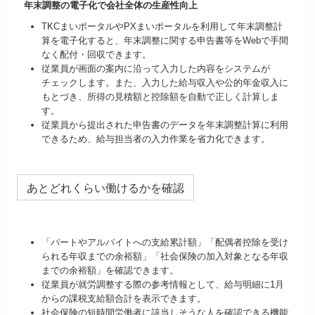
年末調整の電子化で会社全体の生産性向上
TKCまいポータルやPXまいポータルを利用して年末調整計
算を電子化すると、年末調整に関する申告書等をWebで手間
なく配付・回収できます。
従業員が画面の案内に沿って入力した内容をシステムが
チェックします。また、入力した給与収入や公的年金収入に
もとづき、所得の見積額と控除額を自動で正しく計算しま
す。
従業員から提出された申告書のデータを年末調整計算に利用
できるため、給与担当者の入力作業を省力化できます。
あとどれくらい働けるかを確認
「パートやアルバイトへの支給累計額」「配偶者控除を受け
られる年収までの余裕額」「社会保険の加入対象となる年収
までの余裕額」を確認できます。
従業員が就労調整する際の参考情報として、給与明細に1月
からの課税支給額合計を表示できます。
社会保険の短時間労働者に該当しそうな人を確認できる機能